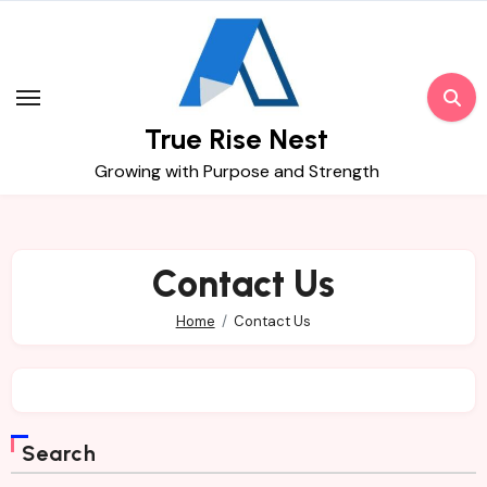
Skip
to
content
True Rise Nest
Growing with Purpose and Strength
Contact Us
Home
Contact Us
Search