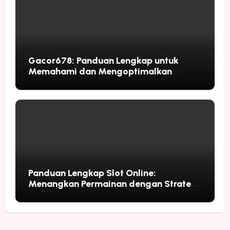
Gacor678: Panduan Lengkap untuk
Memahami dan Mengoptimalkan
Pengalaman Bermain Slot Online
Panduan Lengkap Slot Online:
Menangkan Permainan dengan Strategi
yang Tepat