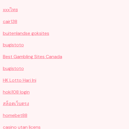
xxxไทย
cair138
buitenlandse goksites
bugistoto
Best Gambling Sites Canada
bugistoto
HK Lotto Hari Ini
hoki108 login
สล็อตเว็บตรง
homebet88
casino utan licens