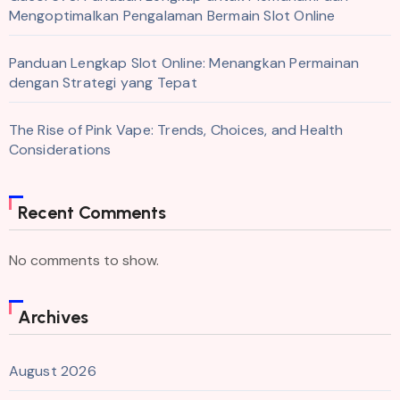
Mengoptimalkan Pengalaman Bermain Slot Online
Panduan Lengkap Slot Online: Menangkan Permainan
dengan Strategi yang Tepat
The Rise of Pink Vape: Trends, Choices, and Health
Considerations
Recent Comments
No comments to show.
Archives
August 2026