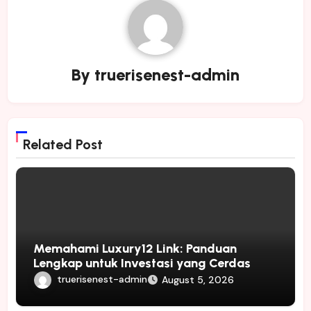
By
truerisenest-admin
Related Post
Memahami Luxury12 Link: Panduan
Lengkap untuk Investasi yang Cerdas
truerisenest-admin
August 5, 2026